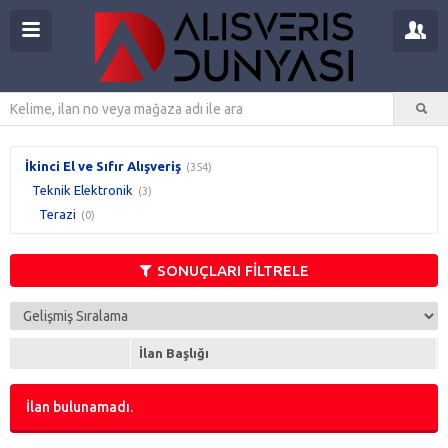
İkinci El ve Sıfır Alışveriş
(354)
Teknik Elektronik
(3)
Terazi
(0)
SONUÇLARI FİLTRELE
İlan Başlığı
İlan bulunamadı.