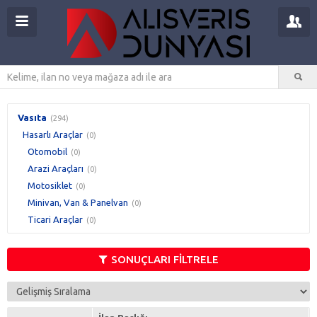
Vasıta
(294)
Hasarlı Araçlar
(0)
Otomobil
(0)
Arazi Araçları
(0)
Motosiklet
(0)
Minivan, Van & Panelvan
(0)
Ticari Araçlar
(0)
SONUÇLARI FİLTRELE