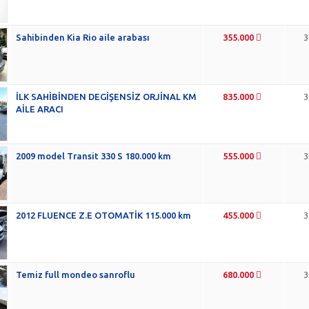
Sahibinden Kia Rio aile arabası
355.000
3
İLK SAHİBİNDEN DEGİŞENSİZ ORJİNAL KM
835.000
3
AİLE ARACI
2009 model Transit 330 S 180.000 km
555.000
3
2012 FLUENCE Z.E OTOMATİK 115.000 km
455.000
3
Temiz full mondeo sanroflu
680.000
3