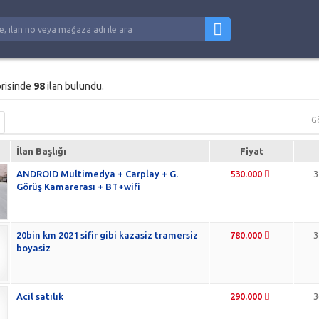
risinde
98
ilan bulundu.
G
İlan Başlığı
Fiyat
ANDROID Multimedya + Carplay + G.
530.000
3
Görüş Kamarerası + BT+wifi
20bin km 2021 sifir gibi kazasiz tramersiz
780.000
3
boyasiz
Acil satılık
290.000
3