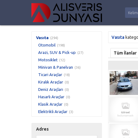
Vasıta
katego
Vasıta
(294)
Otomobil
(198)
Arazi, SUV & Pick-up
Tüm İlanlar
(27)
Motosiklet
(12)
Minivan & Panelvan
(36)
Ticari Araçlar
(18)
Kiralık Araçlar
(0)
Deniz Araçları
(0)
Hasarlı Araçlar
(0)
Klasik Araçlar
(0)
Elektrikli Araçlar
(3)
Modifiye Araçlar
(0)
Hava Araçları
(0)
Adres
ATV
(0)