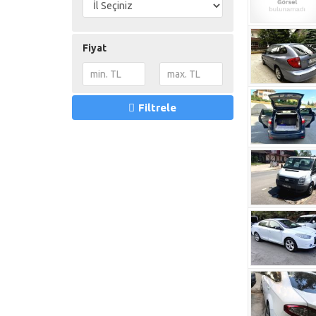
UTV
(0)
Karavan
(0)
Engelli Plakalı Araçlar
(0)
Fiyat
Filtrele