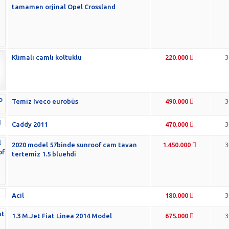
tamamen orjinal Opel Crossland
Klimalı camlı koltuklu
220.000
3
Temiz Iveco eurobüs
490.000
3
Caddy 2011
470.000
3
2020 model 57binde sunroof cam tavan
1.450.000
3
tertemiz 1.5 bluehdi
Acil
180.000
3
1.3 M.Jet Fiat Linea 2014 Model
675.000
3