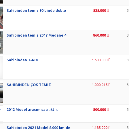
Sahibinden temiz 90 binde doblo
535.000
3
Sahibinden temiz 2017 Megane 4
860.000
3
Sahibinden T-ROC
1.500.000
3
SAHİBİNDEN ÇOK TEMİZ
1.000.015
3
2012 Model aracım satılıktır.
800.000
3
Sahibinden 2021 Model 8.000 km'de
1.185.000
3